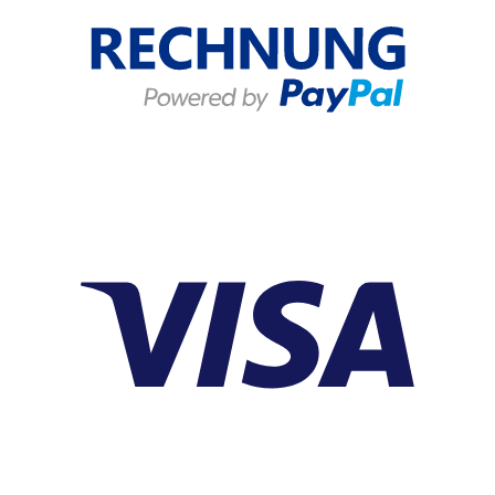
Konnektivität, einer
Farbe: Schwarz,- Farbton:
praktischen Touch-
Schwarz,- Bluetooth Class:
Steuerung und einem LED-
Class 2,- Bluetooth-Version:
Display in der Ladebox sind
4.2,- Frequenzband: 2402-
diese EarBuds perfekt für
2480MHz,- Frequenzbereich
den täglichen Einsatz, egal
Kopfhörer: 20 Hz - 20 kHz,-
ob unterwegs, bei der Arbeit
Frequenzbereich Mikrofon:
oder im
200 Hz - 8 kHz,- Impedanz
Fitnessstudio.Hauptmerkmal
Kopfhörer: 16 Ω,- Impedanz
e:Bluetooth-Verbindung:
Mikrofon: 0,3 Ω,-
Stabile und schnelle
Technologie: MultiPoint,-
Verbindung für kabelloses
Übertragungsdistanz: 10 m,-
Audio.True Wireless Stereo
Ausführung: Stereo,-
(TWS): Vollständige Freiheit
Bauform: In-Ear,-
ohne störende Kabel.Touch-
Besonderheit:
Steuerung: Intuitive
Duplex/Sprachsteuerung,-
Bedienung für Musik, Anrufe
Empfindlichkeit Kopfhörer:
und mehr.LED-Display:
95 dB +/- 3 dB,-
Ladebox mit Anzeige des
Empfindlichkeit Mikrofon: -3
Ladestatus und
dB,- Max. Gesprächszeit: 5
Akkustands.Zwei Mikrofone:
h,- Max. Musikzeit: 5,45 h,-
Klare Sprachqualität für
Max. Standby: 60 h,-
Telefonate oder
Mikrofonposition:
Sprachsteuerung.Komfortabl
Kabelmikrofon,-
es Design: Ergonomische
Richtcharakteristik Mikrofon:
Passform für langes,
Omnidirektional,-
bequemes
Sprachsteuerung: Apple
Tragen.Technische
Siri/Google Assistant,-