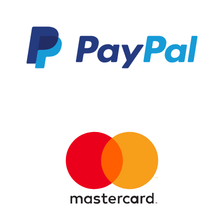
Daten:Verbindung:
Unterstützte Bluetooth-
BluetoothSteuerung: Touch-
Profile:
BedienungLadebox: LED-
A2DP/AVRCP/HFP/HSP,-
Anzeige, praktisches Lade-
Zusatzfunktionen:
EtuiMikrofone: 2 integrierte
Lautstärkeregler/Rufannahm
Mikrofone für klare
etaste,- Gewicht: 12 g,-
AnrufqualitätAkkulaufzeit:
Durchschnittl. Ladezeit in
Lange Betriebsdauer für
Stunden: 2 h,- Ladeart:
Musik und AnrufeFarbe:
Micro-USB-Buchse,-
Schwarz
Empfohlene Anwendung:
(Black)Lieferumfang:1 Paar
Sport
Aiwa EBTW-150BK
EarBudsLadebox mit LED-
DisplayLadekabelAustausch
bare Ohrpolster in
verschiedenen
GrößenWarum du diese
EarBuds lieben wirst:Hohe
Klangqualität: Kräftige Bässe
und klare Höhen für ein
erstklassiges
Audioerlebnis.Einfache
Bedienung: Touch-
Steuerung ermöglicht
mühelosen Wechsel
zwischen
Funktionen.Praktisch und
stilvoll: Das LED-Display der