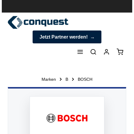
halt springen
Jetzt Partner werden!
Warenk
Marken
B
BOSCH