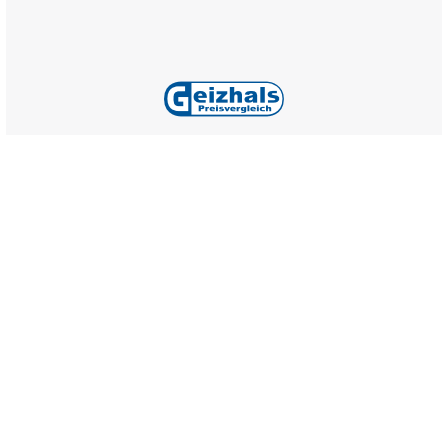
Alle Preise inkl. gesetzl. Mehrwertsteuer zzgl.
Versandkosten
,
wenn nicht anders angegeben.