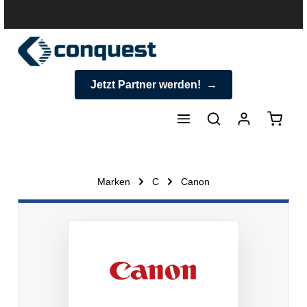
halt springen
Jetzt Partner werden!
Warenk
Marken
C
Canon