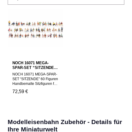
NOCH 16071 MEGA-
SPAR-SET “SITZENDE”
60 Figuren
NOCH 16071 MEGA-SPAR-
SET “SITZENDE” 60 Figuren
Handbemalte Sitzfiguren für
realistische Modellwelten im
Regulärer Preis:
72,59 €
Maßstab 1:87 Dieses
umfangreiche Figuren-Set
von NOCH enthält 60
detailreich handbemalte
Sitzfiguren in H0-Größe
(Maßstab 1:87). Ideal
Modelleisenbahn Zubehör - Details für
geeignet für große Szenen
in Stadien, Biergärten,
Ihre Miniaturwelt
Bahnhöfen oder Stadtparks.