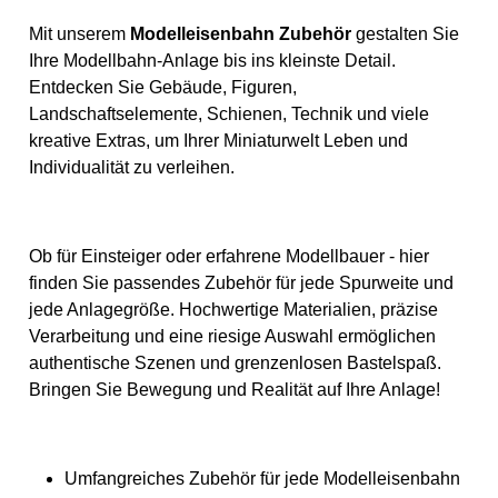
Die Beine der Figuren
lassen sich bei Bedarf
Mit unserem
Modelleisenbahn Zubehör
gestalten Sie
abfeilen oder abknipsen,
Ihre Modellbahn-Anlage bis ins kleinste Detail.
sodass sie auch in Waggons
oder Fahrzeugen Platz
Entdecken Sie Gebäude, Figuren,
finden. Einzigartige
Landschaftselemente, Schienen, Technik und viele
Merkmale: - 60 Figuren –
jede einzelne liebevoll von
kreative Extras, um Ihrer Miniaturwelt Leben und
Hand koloriert - Für alle H0-
Individualität zu verleihen.
Modellbauprojekte und
kreative DIY-Ideen - Flexibel
einsetzbar – ideal für große
Menschenansammlungen
Hintergrund: NOCH steht
Ob für Einsteiger oder erfahrene Modellbauer - hier
seit Jahrzehnten für
hochwertige Modellbau-
finden Sie passendes Zubehör für jede Spurweite und
Accessoires. Dieses Set
jede Anlagegröße. Hochwertige Materialien, präzise
vereint Vielfalt,
handwerkliche Qualität und
Verarbeitung und eine riesige Auswahl ermöglichen
Liebe zum Detail – ein Muss
authentische Szenen und grenzenlosen Bastelspaß.
für Modellbauer und
Hobbyisten ab 14 Jahren.
Bringen Sie Bewegung und Realität auf Ihre Anlage!
Technische Details Maßstab:
1:87 Maße: nicht angegeben
Gewicht: 45 Batterien: nicht
erforderlich Alter: ‎Ab 14
Jahren Material: Kunststoff
Umfangreiches Zubehör für jede Modelleisenbahn
Farbe: Farbig Einzelteile: