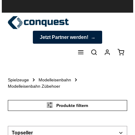
halt springen
Jetzt Partner werden!
Warenk
Spielzeuge
Modelleisenbahn
Modelleisenbahn Zübehoer
Produkte filtern