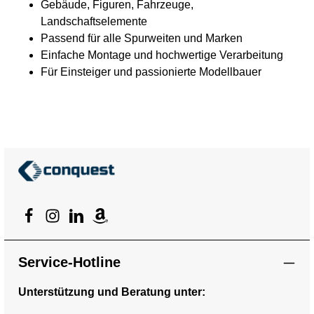
Gebäude, Figuren, Fahrzeuge,
60Warnhinweise:
Modellbauartikel. Kein
Landschaftselemente
Spielzeug! Achtung! Nicht für
Passend für alle Spurweiten und Marken
Kinder unter 3 Jahren
geeignet, da Kleinteile
Einfache Montage und hochwertige Verarbeitung
verschluckt werden können.
Für Einsteiger und passionierte Modellbauer
Erstickungsgefahr!
Geeignetes Alter: Ab 14
Jahre
Service-Hotline
Unterstützung und Beratung unter: