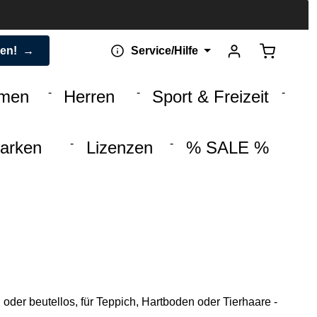
Warenkorb 
den!
Service/Hilfe
men
Herren
Sport & Freizeit
arken
Lizenzen
% SALE %
 oder beutellos, für Teppich, Hartboden oder Tierhaare -