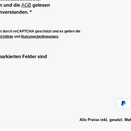
n und die
AGB
gelesen
inverstanden.
*
ist durch reCAPTCHA geschützt und es gelten die
chtlinie
und
Nutzungsbedingungen
.
markierten Felder sind
Alle Preise inkl. gesetzl. M