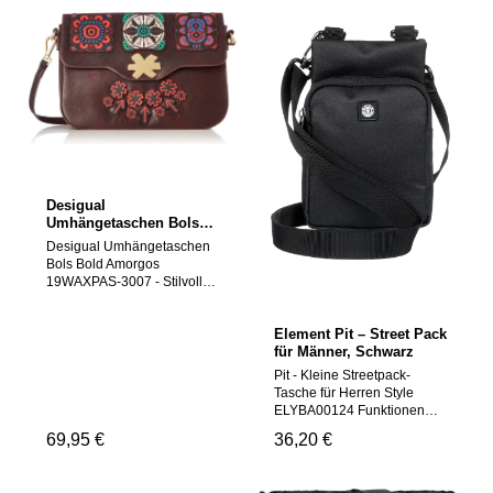
Desigual
Umhängetaschen Bols
Bold Amorgos
Desigual Umhängetaschen
19WAXPAS-3007
Bols Bold Amorgos
19WAXPAS-3007 - Stilvolle
Umhängetasche
Produktbeschreibung: Setze
Element Pit – Street Pack
ein Statement mit der
für Männer, Schwarz
Desigual Umhängetaschen
Bols Bold Amorgos
Pit - Kleine Streetpack-
19WAXPAS-3007. Diese
Tasche für Herren Style
Umhängetasche aus
ELYBA00124 Funktionen
hochwertigem Polyurethan
Nachhaltigkeit: GRS-
Regulärer Preis:
69,95 €
Regulärer Preis:
36,20 €
bietet nicht nur
zertifizierter recycelter
Strapazierfähigkeit, sondern
Polyester (Conscious by
auch ein elegantes
Nature) Material: Twill-