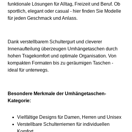
den vorgesehenen
funktionale Lösungen für Alltag, Freizeit und Beruf. Ob
Einsatzbereich. Die
Farbvariante Mehrfarbig
sportlich, elegant oder casual - hier finden Sie Modelle
sorgt für einen markanten
für jeden Geschmack und Anlass.
Dakine-Look. Produktdetails
Marke: Dakine Hersteller-
Produktnummer:
D10004198/KU EAN:
194626603506 Kategorie:
Dank verstellbarem Schultergurt und cleverer
Umhängetaschen Farbe:
Mehrfarbig Volumen: 25 Liter
Innenaufteilung überzeugen Umhängetaschen durch
hohen Tragekomfort und optimale Organisation. Von
kompakten Formaten bis zu geräumigen Taschen -
ideal für unterwegs.
Besondere Merkmale der Umhängetaschen-
Kategorie:
Vielfältige Designs für Damen, Herren und Unisex
Verstellbare Schulterriemen für individuellen
Komfort