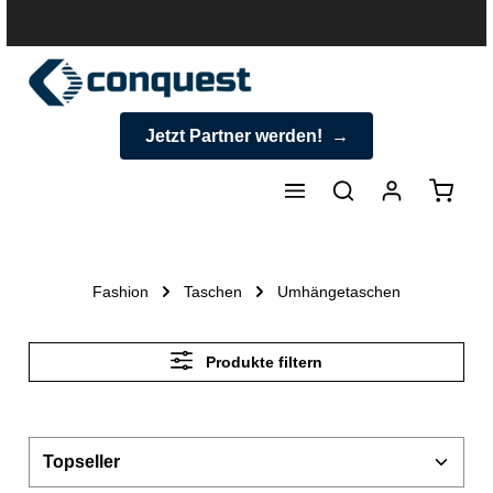
halt springen
Jetzt Partner werden!
Warenk
Fashion
Taschen
Umhängetaschen
Produkte filtern