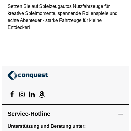
Produktdetails Marke:
Setzen Sie auf Spielzeugautos Nutzfahrzeuge für
Bruder Artikelnummer:
kreative Spielmomente, spannende Rollenspiele und
BRUDER 02674 EAN:
4001702026745 Kategorie:
echte Abenteuer - starke Fahrzeuge für kleine
Nutzfahrzeuge
Entdecker!
Altersempfehlung: ab 3
Jahren zum Spielen für
Innen und Außen geeignet
Material: Kabinenscheiben
aus transparentem und
bruchsicherem Kunststoff
Groesse / Massstab: 1:16
Hinweise Altersempfehlung:
ab 3 Jahren zum Spielen für
Innen und Außen geeignet
Achtung! Nicht für Kinder
unter 36 Monaten geeignet.
Erstickungsgefahr wegen
verschluckbarer Kleinteile.
Warnhinweis: Achtung: Nicht
für Kinder unter 36 Monaten
geeignet. Erstickungsgefahr
wegen verschluckbarer
Kleinteile.
Service-Hotline
Unterstützung und Beratung unter: