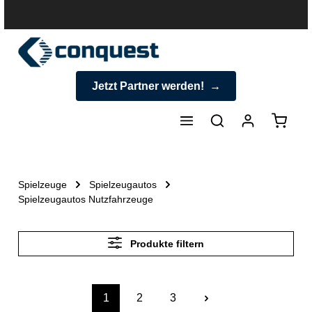
halt springen
Jetzt Partner werden!
Warenk
Spielzeuge
Spielzeugautos
Spielzeugautos Nutzfahrzeuge
Produkte filtern
1
2
3
Seite
Seite
Seite