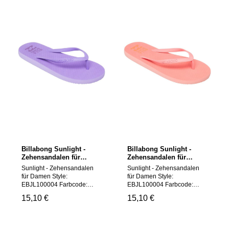
Billabong Sunlight -
Billabong Sunlight -
Zehensandalen für
Zehensandalen für
Damen
Damen
Sunlight - Zehensandalen
Sunlight - Zehensandalen
für Damen Style:
für Damen Style:
EBJL100004 Farbcode:
EBJL100004 Farbcode:
PQD0 Funktionen Material:
MFQ0 Funktionen Material:
Regulärer Preis:
15,10 €
Regulärer Preis:
15,10 €
Strapazierfähige Sohle aus
Leichte und flexible EVA-
EVA-Schaumstoff – leicht
Sohle – ideal für
und komfortabel Riemen:
sommerliche Temperaturen
Klassische 3-Punkt-
Riemen: Klassische 3-Punkt-