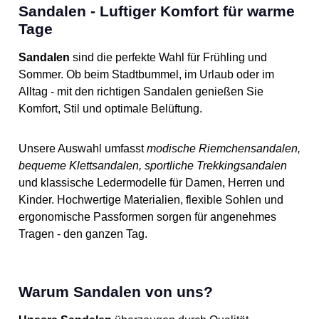
Sandalen - Luftiger Komfort für warme
Night Tropical Design
Design: Lebhafter Tropen-
Tage
Look – perfekt für Strandtage
und Sommer-Outfits Ideal für
Urlaub, Freizeit, Pool oder
Sandalen
sind die perfekte Wahl für Frühling und
entspannte Spaziergänge
Sommer. Ob beim Stadtbummel, im Urlaub oder im
am Meer Zusammensetzung
Material: [Hauptmaterial]
Alltag - mit den richtigen Sandalen genießen Sie
Synthetik / EVA
Komfort, Stil und optimale Belüftung.
Unsere Auswahl umfasst
modische Riemchensandalen,
bequeme Klettsandalen, sportliche Trekkingsandalen
und klassische Ledermodelle für Damen, Herren und
Kinder. Hochwertige Materialien, flexible Sohlen und
ergonomische Passformen sorgen für angenehmes
Tragen - den ganzen Tag.
Warum Sandalen von uns?