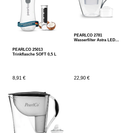
PEARLCO 2781
Wasserfilter Astra LED
inkl. 1 Kartusche
PEARLCO 25013
Trinkflasche SOFT 0,5 L
Regulärer Preis:
8,91 €
Regulärer Preis:
22,90 €