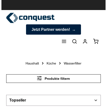
halt springen
Jetzt Partner werden!
Warenk
Haushalt
Küche
Wasserfilter
Produkte filtern