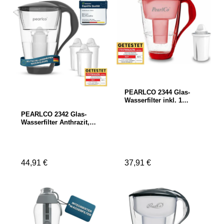
PEARLCO 2344 Glas-
Wasserfilter inkl. 1
Kartusche
PEARLCO 2342 Glas-
Wasserfilter Anthrazit,
inkl. 3 Kartuschen
Regulärer Preis:
44,91 €
Regulärer Preis:
37,91 €