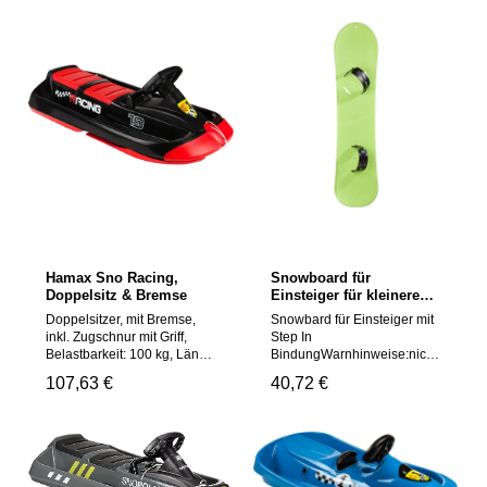
Hamax Sno Racing,
Snowboard für
Doppelsitz & Bremse
Einsteiger für kleinere
Hügel. Einfache Step-In
Doppelsitzer, mit Bremse,
Snowbard für Einsteiger mit
Bindung für jede
inkl. Zugschnur mit Griff,
Step In
Schuhgröße geeignet.
Belastbarkeit: 100 kg, Länge
BindungWarnhinweise:nicht
110cm, Alter
geeignet für Kinder unter 3
Regulärer Preis:
107,63 €
Regulärer Preis:
40,72 €
5+Warnhinweise:ACHTUNG
Jahren Achtung! Nicht für
: Nicht für Kinder unter 36
Kinder unter 3 Jahren
Monaten geeignet. Kleinteile
geeignet, da Kleinteile
und/oder abreißbare
verschluckt werden können.
Kleinteile enthalten, die z. B.
Erstickungsgefahr!
verschluckt werden könnten.
Geeignetes Alter: Ab 5 Jahre