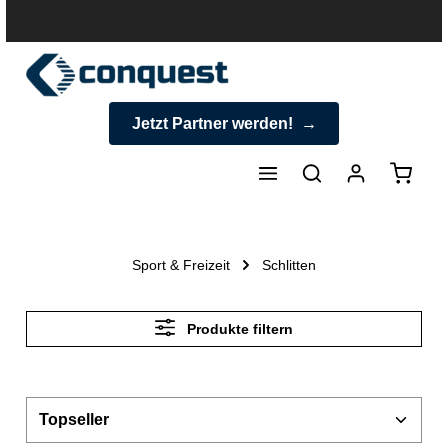
halt springen
Jetzt Partner werden!
Warenk
Sport & Freizeit
Schlitten
Produkte filtern