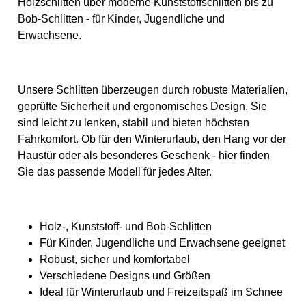
Holzschlitten über moderne Kunststoffschlitten bis zu
werden können.
Jahren Max. Belastung: 80
Erstickungsgefahr!
kg Maße (L × B × H): 96 × 56
Bob-Schlitten - für Kinder, Jugendliche und
× 21 cm Gewicht: 4006 g
Erwachsene.
Material: Hochwertiger,
kältebeständiger Kunststoff
Besondere Merkmale
Ergonomische Form für
stabile Sitzhaltung
Unsere Schlitten überzeugen durch robuste Materialien,
Integrierte Bremse für
sicheres Fahren
geprüfte Sicherheit und ergonomisches Design. Sie
Hochwertige Verarbeitung
sind leicht zu lenken, stabil und bieten höchsten
für lange Haltbarkeit
Geeignet für Kinder und
Fahrkomfort. Ob für den Winterurlaub, den Hang vor der
Jugendliche – auch für den
Haustür oder als besonderes Geschenk - hier finden
Familiengebrauch
Warnhinweise ACHTUNG:
Sie das passende Modell für jedes Alter.
Nicht für Kinder unter 36
Monaten geeignet. Kleinteile
und/oder abreißbare Teile
können verschluckt werden
– Erstickungsgefahr!
Holz-, Kunststoff- und Bob-Schlitten
Achtung! Nicht für Kinder
Für Kinder, Jugendliche und Erwachsene geeignet
unter 3 Jahren geeignet, da
Kleinteile verschluckt
Robust, sicher und komfortabel
werden können.
Verschiedene Designs und Größen
Erstickungsgefahr!
Geeignetes Alter: Ab 4 Jahre
Ideal für Winterurlaub und Freizeitspaß im Schnee