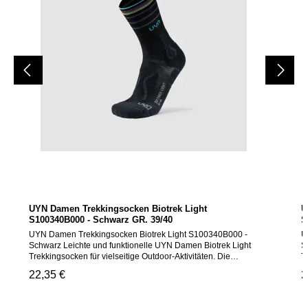
UYN Damen Trekkingsocken Biotrek Light
U
S100340B000 - Schwarz GR. 39/40
S
UYN Damen Trekkingsocken Biotrek Light S100340B000 -
U
Schwarz Leichte und funktionelle UYN Damen Biotrek Light
S
Trekkingsocken für vielseitige Outdoor-Aktivitäten. Die
T
innovative Cupro-Mischung sorgt für hohe Atmungsaktivität,
i
Regulärer Preis:
22,35 €
R
2
weichen Tragekomfort und optimale Temperaturregulierung
A
auf langen Touren. Cupro-Fasern für natürliches
F
Klimamanagement und angenehmes Tragegefühl Elastische
T