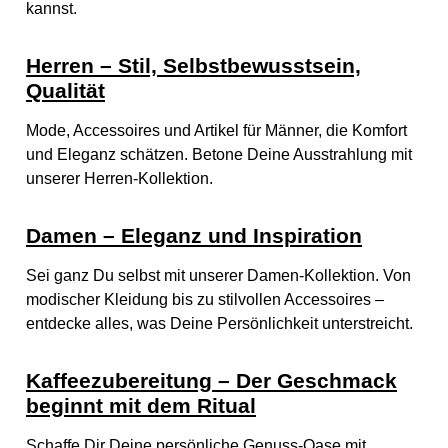
Kissen mit komfortabler Polsterfüllung Stabile und langlebige
m
kannst.
H
Konstruktion Material: Echtholz geflammt, Cordstoff, Polyester
C
M
Füllung Material detailierung: Geflammtes Massivholz,
D
Cordstoff Bezug, Polyester Polsterfüllung Für: Katzen
u
Herren – Stil, Selbstbewusstsein,
Kategorie: Katzenbett / Wandliege Artikelnummer: RS 01127
G
Gewicht: 1,58 kg Maße: 28 × 40 × 15 cm Warnhinweise:
M
Qualität
Montage ausschließlich gemäß Montageanleitung
durchführen. Vor Nutzung stabile Wandbefestigung
Mode, Accessoires und Artikel für Männer, die Komfort
sicherstellen. Produkt regelmäßig auf festen Sitz der
Befestigungen prüfen. Beschädigte Bauteile nicht weiter
und Eleganz schätzen. Betone Deine Ausstrahlung mit
verwenden. Nur für Haustiere geeignet.
unserer Herren-Kollektion.
Damen – Eleganz und Inspiration
Sei ganz Du selbst mit unserer Damen-Kollektion. Von
modischer Kleidung bis zu stilvollen Accessoires –
entdecke alles, was Deine Persönlichkeit unterstreicht.
Kaffeezubereitung – Der Geschmack
beginnt mit dem Ritual
Schaffe Dir Deine persönliche Genuss-Oase mit