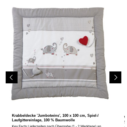
Produktgalerie überspringen
Krabbeldecke 'Jumbotwins', 100 x 100 cm, Spiel-/
W
Laufgittereinlage, 100 % Baumwolle
S
9
Key Facts Lieferzeiten nach Übergabe (1 - 2 Werktage) an