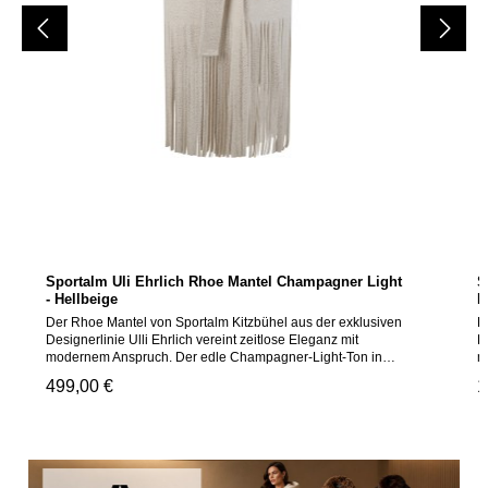
Sportalm Uli Ehrlich Rhoe Mantel Champagner Light
S
- Hellbeige
H
Der Rhoe Mantel von Sportalm Kitzbühel aus der exklusiven
D
Designerlinie Ulli Ehrlich vereint zeitlose Eleganz mit
D
modernem Anspruch. Der edle Champagner-Light-Ton in
m
zartem Beige verleiht dem Mantel eine feminine, kultivierte
ö
Regulärer Preis:
499,00 €
R
1
Ausstrahlung, die mühelos von der Stadt in die Berge
S
wechselt. Dank der hochwertigen Materialkomposition aus
h
Polyester und Viskose überzeugt der Mantel mit einem
v
angenehm fließenden Tragegefühl und behält auch nach
L
intensivem Tragen seine gepflegte Form. Ein souveränes
B
Statement-Piece für die Dame mit Sinn für Stil und Qualität.
w