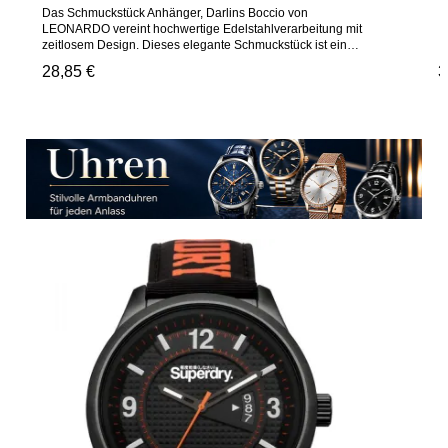
Das Schmuckstück Anhänger, Darlins Boccio von
LEONARDO vereint hochwertige Edelstahlverarbeitung mit
zeitlosem Design. Dieses elegante Schmuckstück ist ein
perfektes Accessoire für jeden Anlass und macht ein
Regulärer Preis:
28,85 €
R
3
wunderschönes Geschenk.Artikelnummer: 015369 | Marke:
LEONARDO
Produktgalerie überspringen