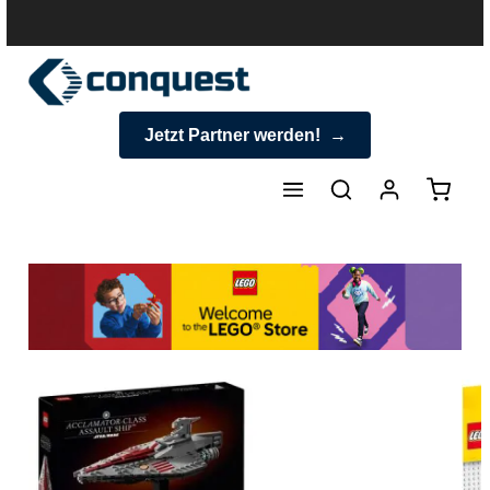
halt springen
Jetzt Partner werden!
Warenk
Produktgalerie überspringen