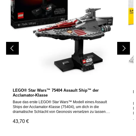
LEGO® Star Wars™ 75404 Assault Ship™ der
L
Acclamator-Klasse
Baue das erste LEGO® Star Wars™ Modell eines Assault
L
Ships der Acclamator-Klasse (75404), um dich in die
B
dramatische Schlacht von Geonosis versetzen zu lassen.
D
Dieses Star Wars Sternenschiff zum Sammeln, Bauen und
d
Regulärer Preis:
43,70 €
R
7
Ausstellen ist dem Original aus Star Wars: Angriff der
S
Klonkrieger detailgetreu nachempfunden. Freu dich auf ein
b
ebenso komplexes wie lohnendes Bauprojekt und stell das
i
fertige Modell dann auf dem Ständer aus, den ein