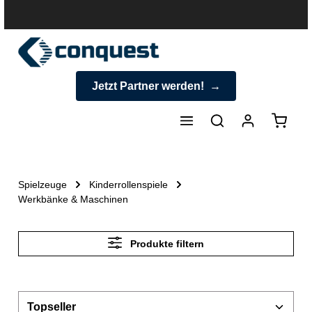
halt springen
Jetzt Partner werden!
Warenk
Spielzeuge
Kinderrollenspiele
Werkbänke & Maschinen
Produkte filtern