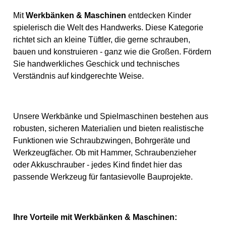
unter unmittelbarer Aufsicht
von Erwachsenen. Es kann
Mit
Werkbänken & Maschinen
entdecken Kinder
Verletzungsgefahr bestehen.
spielerisch die Welt des Handwerks. Diese Kategorie
Für die Benutzung durch
Kinder ist der
richtet sich an kleine Tüftler, die gerne schrauben,
beaufsichtigende
bauen und konstruieren - ganz wie die Großen. Fördern
Erwachsene verantwortlich.
Die Bastelsets können
Sie handwerkliches Geschick und technisches
funktionstüchtiges
Verständnis auf kindgerechte Weise.
Bastelwerkzeug enthalten
oder deren Gebrauch
notwendig machen. Kein
Spielzeug im Sinne der
Spielzeugrichtlinie! Falls
Unsere Werkbänke und Spielmaschinen bestehen aus
eine detaillierte
Gebrauchsanweisung dem
robusten, sicheren Materialien und bieten realistische
Artikel beiliegt ist diese zu
Funktionen wie Schraubzwingen, Bohrgeräte und
beachten! Achtung! Nicht für
Kinder unter 3 Jahren
Werkzeugfächer. Ob mit Hammer, Schraubenzieher
geeignet, da Kleinteile
oder Akkuschrauber - jedes Kind findet hier das
verschluckt werden können.
Erstickungsgefahr!
passende Werkzeug für fantasievolle Bauprojekte.
Geeignetes Alter: Ab 14
Jahre
Ihre Vorteile mit Werkbänken & Maschinen: