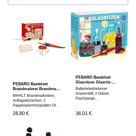
PEBARO Bastelset
Glasritzen Glasritz-
PEBARO Bastelset
Geschenk-Set inkl.
Brandmalerei Brandmal-
Batteriebetriebener
Gläser
Geschenk-Set inkl. Holz
Gravierstift, 2 Gläser,
INHALT: Brandmalkolben,
Flachzange,
Auflageböckchen, 2
Handgravierstift,
Pappelsperrholzplatten DIN
Glasschreibestift, spitzer
A5, 6 Brennspitzen (Art.
Regulärer Preis:
28,80 €
Regulärer Preis:
36,01 €
keramischer Schleifstift (Art.
20141-20146), 3
1610/3), 2 diamantierte
Brennstempel (Art. 20161,
Schleifstifte (Art. 1710 /
20162, 20166),
1714), Kontrasttuch,
Schmirgelpapier,
Figurenund
Gebrauchsanweisung - Bei