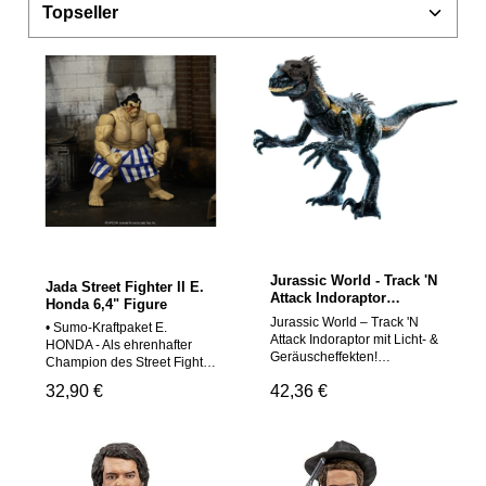
Jurassic World - Track 'N
Jada Street Fighter II E.
Attack Indoraptor
Honda 6,4" Figure
(HKY12)
Jurassic World – Track 'N
• Sumo-Kraftpaket E.
Attack Indoraptor mit Licht- &
HONDA - Als ehrenhafter
Geräuscheffekten!
Champion des Street Fighter
Produktbeschreibung:
Universums betritt EDMOND
Regulärer Preis:
32,90 €
Regulärer Preis:
42,36 €
Tauche ein in die wilde Welt
HONDA mit traditionellem
von Jurassic World mit dem
Mawashi, markanter
beeindruckenden Track 'N
Gesichtsbemalung und
Attack Indoraptor! Diese
original Capcom Lizenz die
furchteinflößende Figur ist
Bühne.• Kraftvoll & extrem
vom berüchtigten Hybrid-
beweglich - Mit 16 cm Größe