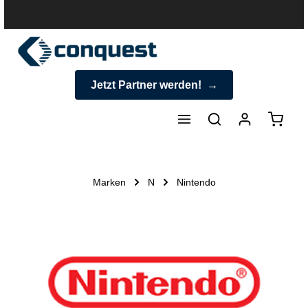
halt springen
Jetzt Partner werden!
Warenk
Marken
N
Nintendo