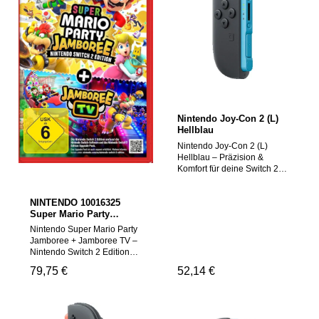
Nintendo Joy-Con 2 (L)
Hellblau
Nintendo Joy-Con 2 (L)
Hellblau – Präzision &
Komfort für deine Switch 2
Der überarbeitete Nintendo
Joy-Con 2 (L) in Hellblau
NINTENDO 10016325
bringt Farbe und
Super Mario Party
Funktionalität in dein
Jamboree - Nintendo
Gaming-Erlebnis. Mit
Nintendo Super Mario Party
Switch 2
kabelloser Bluetooth-
Jamboree + Jamboree TV –
Verbindung, intuitiver
Nintendo Switch 2 Edition
Bewegungssteuerung und
Erleben Sie mit Super Mario
Regulärer Preis:
79,75 €
Regulärer Preis:
52,14 €
präziser HD-Vibration sorgt
Party Jamboree in der
er für maximalen Spielspaß
Nintendo Switch 2 Edition
– egal ob unterwegs oder zu
ultimativen Partyspaß für die
Hause. Highlights:
ganze Familie! Würfeln Sie,
Bewegungssteuerung: Für