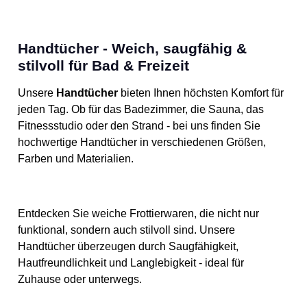
Christian Lacroix. Das
farbenfrohe Patchwork-
Design kombiniert
verschiedene Muster und
Handtücher - Weich, saugfähig &
Farben zu einem eleganten,
künstlerischen Gesamtbild.
stilvoll für Bad & Freizeit
Hergestellt aus 100%
Polyester - leicht, angenehm
und ideal als stilvolles
Unsere
Handtücher
bieten Ihnen höchsten Komfort für
Accessoire für Alltag, Büro
jeden Tag. Ob für das Badezimmer, die Sauna, das
oder besondere Anlässe.
Design von M. Christian
Fitnessstudio oder den Strand - bei uns finden Sie
Lacroix im künstlerischen
hochwertige Handtücher in verschiedenen Größen,
Patchwork-Stil Leichtes,
weiches Material mit
Farben und Materialien.
angenehmem Tragegefühl
Farbenfrohes Multicolor-
Design für vielseitige
Kombinationen Farbe: Bunt
Material: Polyester Material
Entdecken Sie weiche Frottierwaren, die nicht nur
detailierung: 100% Polyester
funktional, sondern auch stilvoll sind. Unsere
Für: Damen Kategorie: Tuch
Artikelnummer: 22SAWA53
Handtücher überzeugen durch Saugfähigkeit,
Gewicht: 160 g Maße: 90 ×
Hautfreundlichkeit und Langlebigkeit - ideal für
90 cm Verschluss: Ohne
Verschluss
Zuhause oder unterwegs.