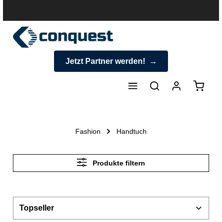
halt springen
Jetzt Partner werden!
Warenk
Fashion
Handtuch
Produkte filtern