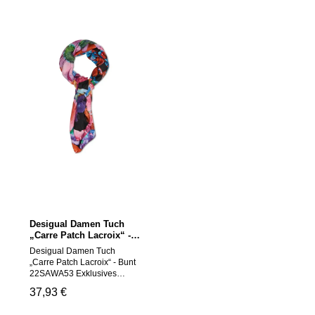
Desigual Damen Tuch
„Carre Patch Lacroix“ -
Bunt 22SAWA53
Desigual Damen Tuch
„Carre Patch Lacroix“ - Bunt
22SAWA53 Exklusives
Damen-Tuch von Desigual
Regulärer Preis:
37,93 €
im Modell „Carre Patch
Lacroix“, entworfen von M.