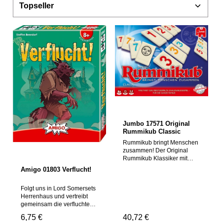
Jumbo 17571 Original
Rummikub Classic
Rummikub bringt Menschen
zusammen! Der Original
Rummikub Klassiker mit
Sanduhr. Und so funktioniert
Amigo 01803 Verflucht!
es: 1. Jeder Spieler
bekommt verdeckt 14
Folgt uns in Lord Somersets
Spielsteine von seinem
Herrenhaus und vertreibt
linken Mitspieler. 2. Beim
gemeinsam die verfluchten
ersten Auslegen benötigt
Kreaturen, die dort ihr
jeder Spieler 30 Punkte mit
Regulärer Preis:
6,75 €
Regulärer Preis:
40,72 €
Unwesen treiben. Deckt