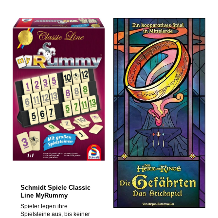
einer oder mehreren
nacheinander Karten auf.
eigenen Serien von seinem
Dabei handelt es sich
Brett. 3. Nach der ersten
entweder um eine Kreatur
Auslage besteht ein Zug
oder um einen hilfreichen
immer aus einem von zwei
Gegenstand. Stellt euch
Ereignissen. - Wer an der
gemeinsam einer Horde
Reihe ist, spielt mindestens
verfluchter Kreaturen
einen Spielstein von seinem
entgegen und vertreibt
Ablagebrett aus. - Wer nicht
diese, bevor sie euch
auslegen kann oder möchte,
überwältigen. Sprecht euch
muss einen Spielstein aus
gut ab, denn nur so
dem Pool ziehen. In beiden
übersteht ihr das Abenteuer
Fällen ist der Spielzug
mit heiler Haut. Ein neues,
danach beendet und der
kooperatives und
nächste Spieler an der
spannendes Spiel vom Autor
Reihe. 4. Wer als Erster alle
von "THE GAME". Inhalt: 85
seine Spielsteine abgelegt
Karten, 1 Spielanleitung.
hat, gewinnt! Inhalt: - 104
Achtung! Nicht für Kinder
Spielsteine (von 1 bis 13 je
unter 3 Jahren geeignet, da
zweimal, in vier Farben) - 2
Kleinteile verschluckt
Spielsteine mit Jokern - 4
werden können.
AblagebretterWarnhinweise:
Erstickungsgefahr!
Achtung: Nicht geeignet für
Kinder unter 36 Monaten.
Verschluckbare Kleinteile.
Schmidt Spiele Classic
Erstickungsgefahr.
Line MyRummy
Verpackung mit
Spieler legen ihre
Herstelleranschrift bitte
Spielsteine aus, bis keiner