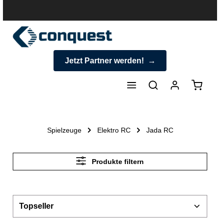
halt springen
Jetzt Partner werden!
Warenk
Spielzeuge
Elektro RC
Jada RC
Produkte filtern