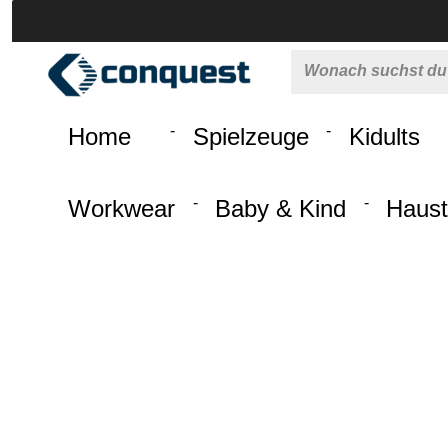
 springen
Zur Hauptnavigation springen
Home
Spielzeuge
Kidults
Workwear
Baby & Kind
Haust