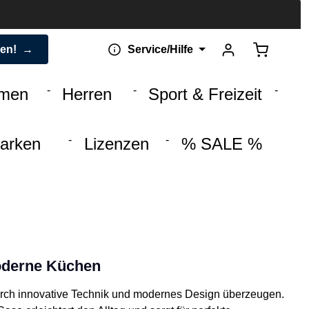
Warenkorb 
den!
Service/Hilfe
men
Herren
Sport & Freizeit
arken
Lizenzen
% SALE %
moderne Küchen
durch innovative Technik und modernes Design überzeugen.