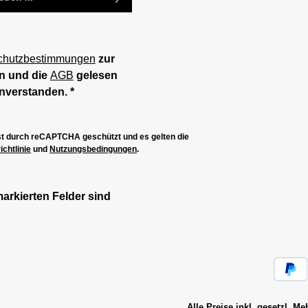
chutzbestimmungen
zur
n und die
AGB
gelesen
inverstanden.
*
ist durch reCAPTCHA geschützt und es gelten die
chtlinie
und
Nutzungsbedingungen
.
markierten Felder sind
Alle Preise inkl. gesetzl. M