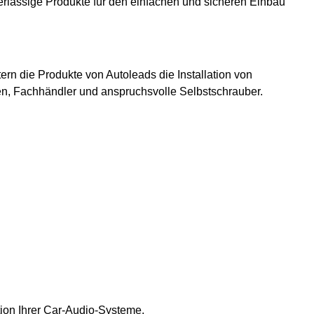
erlässige Produkte für den einfachen und sicheren Einbau
ern die Produkte von Autoleads die Installation von
ten, Fachhändler und anspruchsvolle Selbstschrauber.
ation Ihrer Car-Audio-Systeme.