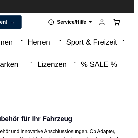
Warenkorb 
den!
Service/Hilfe
men
Herren
Sport & Freizeit
arken
Lizenzen
% SALE %
ubehör für Ihr Fahrzeug
behör und innovative Anschlusslösungen. Ob Adapter,