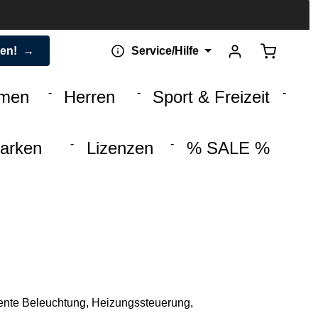
Warenkorb 
den!
Service/Hilfe
men
Herren
Sport & Freizeit
arken
Lizenzen
% SALE %
ligente Beleuchtung, Heizungssteuerung,