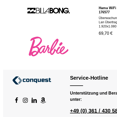
Hama WiFi
176577
Überwachung
Lan Übertrag
1.920x1.080 P
25 Bilder je
Regulärer Pr
69,70 €
Nachtsichtm
Speicherung,
Speicher, IP
Prod
Schutz gegen
kompatibel m
Google Assist
Mikrofon, WP
microSD-Car
WLAN, Netzb
Service-Hotline
Unterstützung und Ber
unter:
+49 (0) 361 / 430 5