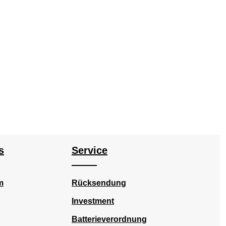
oder benutze die Schaltflächen um die Anz
s
Service
m
Rücksendung
Investment
Batterieverordnung