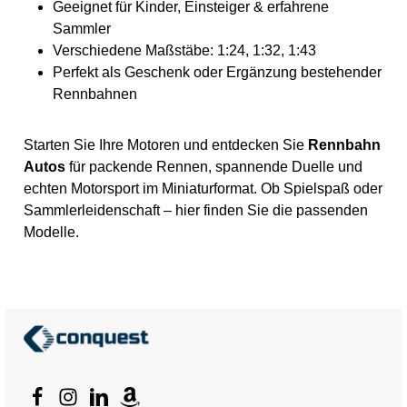
Geeignet für Kinder, Einsteiger & erfahrene
Nicht für Kinder unter 3
Jahren geeignet, da
Sammler
Kleinteile verschluckt
Verschiedene Maßstäbe: 1:24, 1:32, 1:43
werden können.
Erstickungsgefahr!
Perfekt als Geschenk oder Ergänzung bestehender
Geeignetes Alter: Ab 8 Jahre
Rennbahnen
Starten Sie Ihre Motoren und entdecken Sie
Rennbahn
Autos
für packende Rennen, spannende Duelle und
echten Motorsport im Miniaturformat. Ob Spielspaß oder
Sammlerleidenschaft – hier finden Sie die passenden
Modelle.