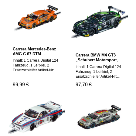
Carrera Mercedes-Benz
AMG C 63 DTM
Carrera BMW M4 GT3
"Presentation Car 2018"
„Schubert Motorsport,
Inhalt: 1 Carrera Digital 124
20023934
No.10“ 20023952
Fahrzeug, 1 Leitkiel, 2
Inhalt: 1 Carrera Digital 124
Ersatzschleifer Artikel-Nr:
Fahrzeug, 1 Leitkiel, 2
20023934EAN:
Ersatzschleifer Artikel-Nr:
4007486239340Marke:
20023952EAN:
Regulärer Preis:
99,99 €
Regulärer Preis:
97,70 €
CarreraAltersfreigabe:
4007486239524Marke:
10Länge: 245 mm.Breite:
CarreraAltersfreigabe:
145 mm.Tiefe: 145
10Länge: 245 mm.Breite:
mm.ACHTUNG! Für Kinder
145 mm.Tiefe: 145
unter 36 Monate nicht
mm.ACHTUNG! Für Kinder
geeignet, Erstickungsgefahr
unter 36 Monaten nicht
wegen verschluckbarer
geeignet. Erstickungsgefahr
Kleinteile. Achtung:
wegen verschluckbarer
Funktionsbedingte
Kleinteile. Achtung:
Klemmgefahr. ACHTUNG!
Funktionsbedingte
Dieses Spielzeug enthält
Klemmgefahr. Verpackung