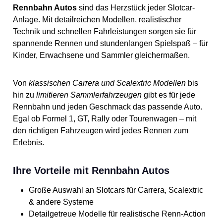
Nein Altersempfehlung: Ab 8
Rennfans. Ikonisches
Rennbahn Autos
sind das Herzstück jeder Slotcar-
Material: Kunststoff
Jahren Batterien notwendig:
Design: In klassischem
Produktanzahl: 1 Maße: 20.5
Anlage. Mit detailreichen Modellen, realistischer
Nein Maßstab: 1:32 Achtung!
Jägermeister-Orange – ein
x 10 x 13 cm Gewicht: 167 g
Nicht für Kinder unter 3
echter Hingucker auf der
Technik und schnellen Fahrleistungen sorgen sie für
Herstellernummer:
Jahren geeignet, da
Bahn Mit Beleuchtung:
20027794 Auslaufartikel:
spannende Rennen und stundenlangen Spielspaß – für
Kleinteile verschluckt
Front- und Rücklichter für
Nein Altersempfehlung: Ab 8
werden können.
realistische Rennszenen
Kinder, Erwachsene und Sammler gleichermaßen.
Jahren Batterien notwendig:
Erstickungsgefahr!
Digital nachrüstbar: Kann
Nein Maßstab: 1:32 Achtung!
Geeignetes Alter: Ab 8 Jahre
auf digitale Systeme
Nicht für Kinder unter 3
umgerüstet werden – für
Jahren geeignet, da
Von
klassischen Carrera und Scalextric Modellen
bis
noch mehr Funktionen
Kleinteile verschluckt
Komplett ausgestattet:
hin zu
limitieren Sammlerfahrzeugen
gibt es für jede
werden können.
Inklusive Leitkiel und 2
Erstickungsgefahr!
Rennbahn und jeden Geschmack das passende Auto.
Ersatzschleifer für
Geeignetes Alter: Ab 8 Jahre
langanhaltenden Spielspaß
Egal ob Formel 1, GT, Rally oder Tourenwagen – mit
Technische Details: Marke:
den richtigen Fahrzeugen wird jedes Rennen zum
Carrera Modellnummer:
20027795 Hersteller:
Erlebnis.
Carrera Toys GmbH Farbe:
Mehrfarbig Material:
Kunststoff Produktanzahl: 1
Ihre Vorteile mit Rennbahn Autos
Maße: 20.5 x 10 x 13 cm
Gewicht: 167 g
Herstellernummer:
Große Auswahl an Slotcars für Carrera, Scalextric
20027795 Auslaufartikel:
& andere Systeme
Nein Altersempfehlung: Ab 8
Jahren Batterien notwendig:
Detailgetreue Modelle für realistische Renn-Action
Nein Maßstab: 1:32 Achtung!