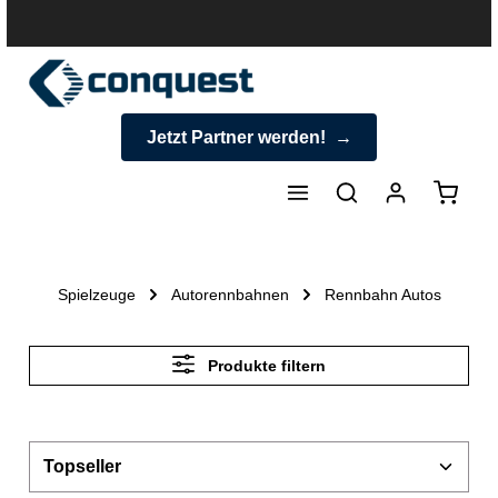
halt springen
Jetzt Partner werden!
Warenk
Spielzeuge
Autorennbahnen
Rennbahn Autos
Produkte filtern