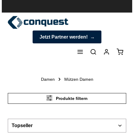
halt springen
Jetzt Partner werden!
Warenk
Damen
Mützen Damen
Produkte filtern