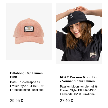
Billabong Cap Damen
Pink
ROXY Passion Moon Bo
- Sonnenhut für Damen
Dad - Truckerkappe für
GR. M
FrauenStyle ABJHA00196
Passion Moon - Anglerhut für
Farbcode mfn0 Funktionen
Frauen Style: ERJHA04386
Stoff: Baumwoll-Twill-
Farbcode: KVJ0 Funktionen
StoffDesign: Passgenaues
Material: Einfarbiger Stoff
Regulärer Preis:
29,95 €
Regulärer Preis:
27,40 €
DesignVisier: gebogener
aus Recycling-Polyester,
SchirmVerschluss:
Polyester und Elasthan –