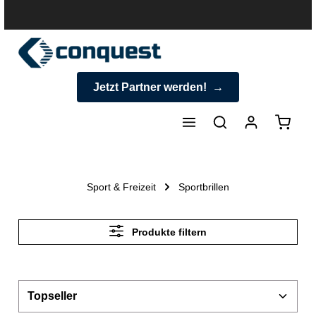
halt springen
Jetzt Partner werden!
Warenk
Sport & Freizeit
Sportbrillen
Produkte filtern