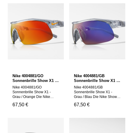
Nike 4004881/GO
Nike 4004881/GB
Sonnenbrille Show X1 -
Sonnenbrille Show X1 -
Grau / Orange
Grau / Blau
Nike 4004881/GO
Nike 4004881/GB
Sonnenbrille Show X1 -
Sonnenbrille Show X1 -
Grau / Orange Die Nike
Grau / Blau Die Nike Show
Show X1 verbindet die
X1 verbindet die markante
Regulärer Preis:
67,50 €
Regulärer Preis:
67,50 €
markante Shield-Optik
Shield-Optik klassischer
klassischer Sportbrillen mit
Sportbrillen mit einem
einem modernen Auftritt für
modernen Auftritt für Sport
Sport und Alltag. Die
und Alltag. Die einteilige
einteilige Scheibe und die
Scheibe und die sichere
sichere Passform machen
Passform machen das