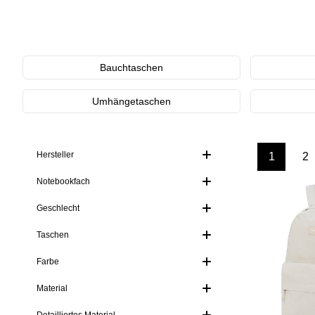
Kategoriegalerie überspringen
Bauchtaschen
Umhängetaschen
Hersteller
1
2
Seite
Se
Notebookfach
Geschlecht
Taschen
Farbe
Material