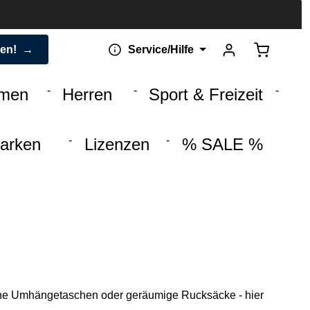
Warenkorb 
den!
Service/Hilfe
men
Herren
Sport & Freizeit
arken
Lizenzen
% SALE %
che Umhängetaschen oder geräumige Rucksäcke - hier