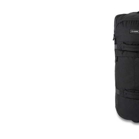
Synthetikmate
Tasche Platz
von Hydro, Y
Hauptfach mi
sicheren Halt
mit Reißvers
Innenfächern
Schlüssel un
übersichtlic
Rückenteil so
verstellbare
Schultergurt 
Tragen – ob 
Schulter. Zusä
Außenhaken 
Zubehör vor
Details: Far
Recycelte Syn
außen: 100% 
Material innen
Mesh-Einsatz
cm Gewicht:
Nicht vorhan
Hauptfach mi
mit Reißvers
Steckfächer 
und Reißvers
Artikelnumm