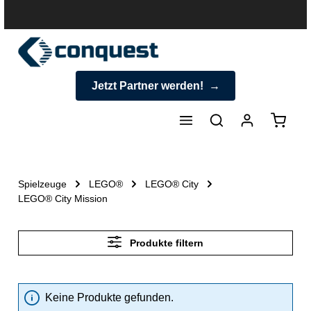
halt springen
Jetzt Partner werden!
Warenk
Spielzeuge
LEGO®
LEGO® City
LEGO® City Mission
Produkte filtern
Keine Produkte gefunden.