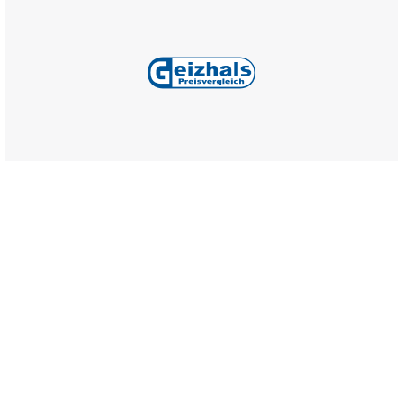
Alle Preise inkl. gesetzl. Mehrwertsteuer zzgl.
Versandkosten
,
wenn nicht anders angegeben.
Informationen
Über uns
Service
Impressum