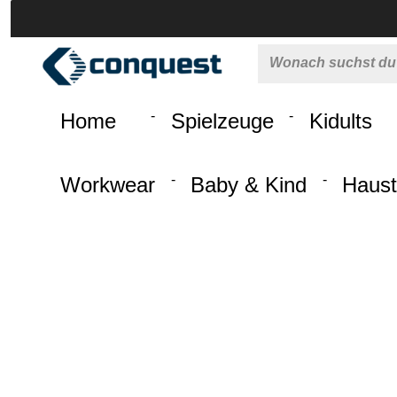
 springen
Zur Hauptnavigation springen
Home
Spielzeuge
Kidults
Workwear
Baby & Kind
Haust