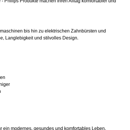
 - Philips Produkte machen Ihren Alltag komfortabler und
aschinen bis hin zu elektrischen Zahnbürsten und
, Langlebigkeit und stilvolles Design.
ren
niger
n
für ein modernes, gesundes und komfortables Leben.