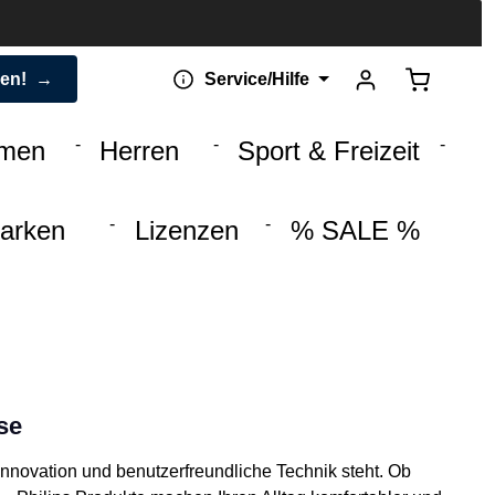
Warenkorb 
den!
Service/Hilfe
men
Herren
Sport & Freizeit
arken
Lizenzen
% SALE %
se
 Innovation und benutzerfreundliche Technik steht. Ob