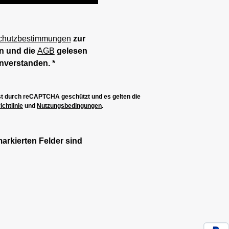
chutzbestimmungen
zur
n und die
AGB
gelesen
inverstanden.
*
ist durch reCAPTCHA geschützt und es gelten die
chtlinie
und
Nutzungsbedingungen
.
markierten Felder sind