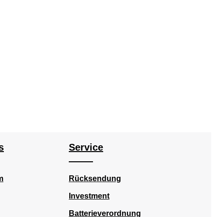
oder benutze die Schaltflächen um die Anz
s
Service
m
Rücksendung
Investment
Batterieverordnung