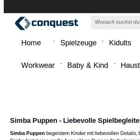
 springen
Zur Hauptnavigation springen
Home
Spielzeuge
Kidults
Workwear
Baby & Kind
Haust
Simba Puppen - Liebevolle Spielbegleiter
Simba Puppen
begeistern Kinder mit liebevollen Details