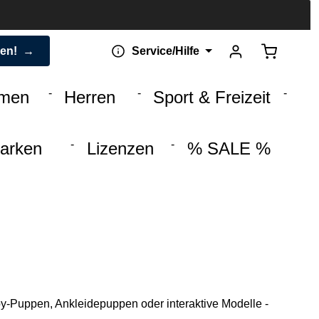
Warenkorb 
den!
Service/Hilfe
men
Herren
Sport & Freizeit
arken
Lizenzen
% SALE %
by-Puppen, Ankleidepuppen oder interaktive Modelle -