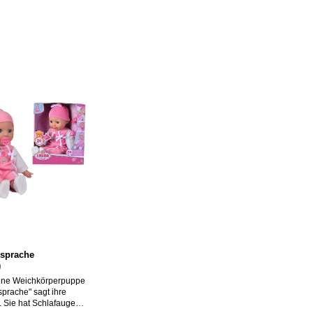
sprache
)
eine Weichkörperpuppe
prache" sagt ihre
. Sie hat Schlafaugen,