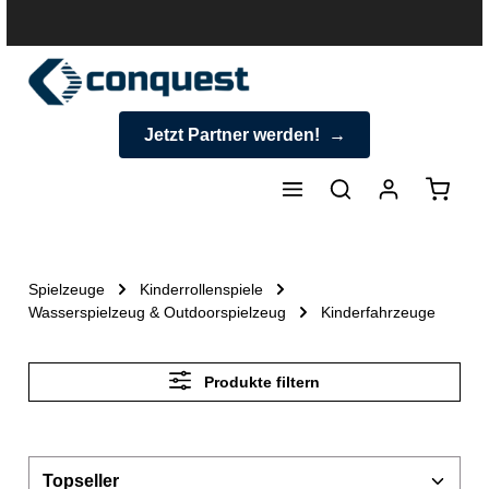
halt springen
Jetzt Partner werden!
Warenk
Spielzeuge
Kinderrollenspiele
Wasserspielzeug & Outdoorspielzeug
Kinderfahrzeuge
Produkte filtern