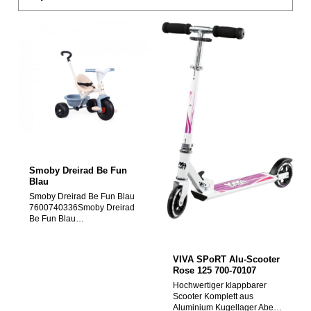
Smoby Dreirad Be Fun
Blau
Smoby Dreirad Be Fun Blau
7600740336Smoby Dreirad
Be Fun Blau
7600740336Mitwachsend:
Das robuste und leichte
Dreirad Be Fun begleitet Ihr
VIVA SPoRT Alu-Scooter
Kind von 15 Monaten bis
Rose 125 700-70107
über 3 Jahre und unterstützt
Hochwertiger klappbarer
es bei der Entwicklung
Scooter Komplett aus
seiner motorischen
Aluminium Kugellager Abec
Fähigkeiten. Zuverlässige