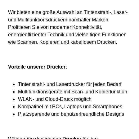
Technische Details: Marke:
Brother Modellnummer: TN-
900YP Hersteller: Brother
Wir bieten eine große Auswahl an Tintenstrahl-, Laser-
Farbe: Gelb Material:
und Multifunktionsdruckern namhafter Marken.
Kunststoff Produktanzahl: 1
Maße: 60 x 60 x 85 cm
Profitieren Sie von moderner Konnektivität,
Gewicht: 500 g
energieeffizienter Technik und vielseitigen Funktionen
Herstellernummer: TN-
900YP Auslaufartikel: Nein
wie Scannen, Kopieren und kabellosem Drucken.
Batterien notwendig: Ja
Vorteile unserer Drucker:
Tintenstrahl- und Laserdrucker für jeden Bedarf
Multifunktionsgeräte mit Scan- und Kopierfunktion
WLAN- und Cloud-Druck möglich
Kompatibel mit PCs, Laptops und Smartphones
Platzsparende und benutzerfreundliche Designs
Wählen Sie den idealen
Drucker
für Ihre