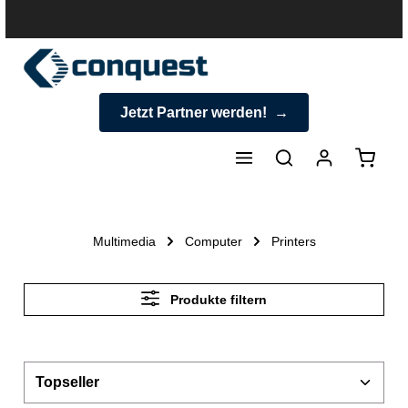
halt springen
Jetzt Partner werden!
Warenk
Multimedia
Computer
Printers
Produkte filtern