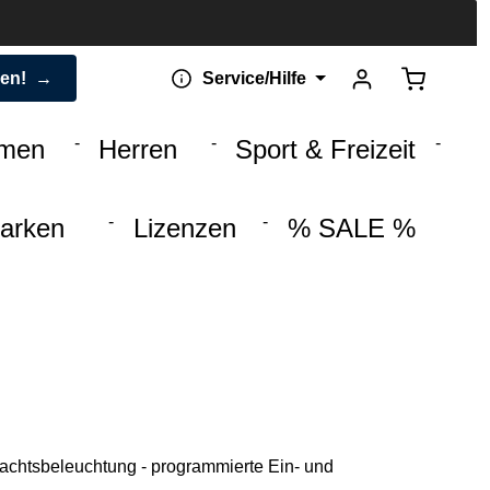
Warenkorb 
den!
Service/Hilfe
men
Herren
Sport & Freizeit
arken
Lizenzen
% SALE %
achtsbeleuchtung - programmierte Ein- und