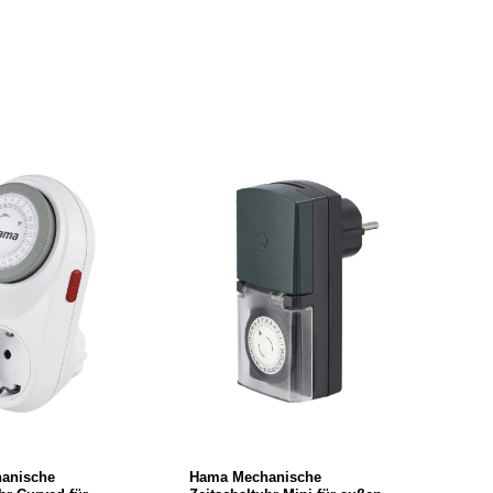
anische
Hama Mechanische