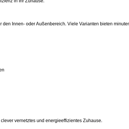
izienz in Ihr Zuhause.
für den Innen- oder Außenbereich. Viele Varianten bieten mi
ten
n clever vernetztes und energieeffizientes Zuhause.