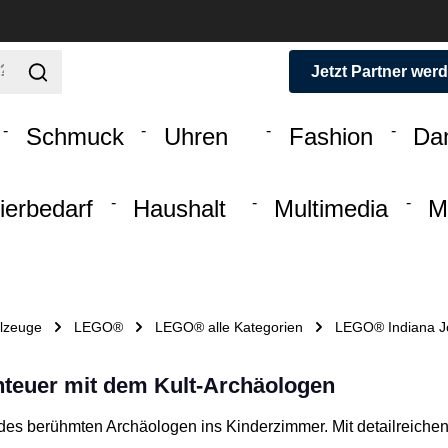
Jetzt Partner wer
Schmuck
Uhren
Fashion
Da
ierbedarf
Haushalt
Multimedia
M
lzeuge
LEGO®
LEGO® alle Kategorien
LEGO® Indiana J
teuer mit dem Kult-Archäologen
des berühmten Archäologen ins Kinderzimmer. Mit detailreiche