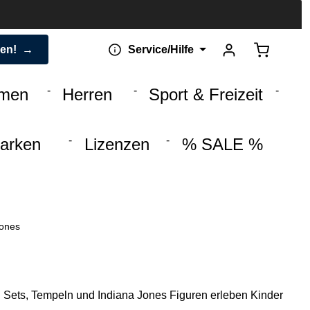
Warenkorb 
den!
Service/Hilfe
men
Herren
Sport & Freizeit
arken
Lizenzen
% SALE %
ones
n Sets, Tempeln und Indiana Jones Figuren erleben Kinder