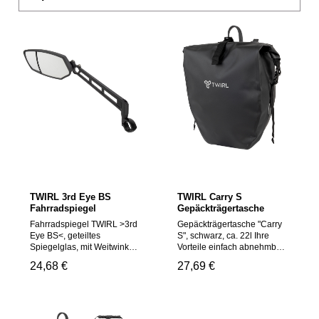
TWIRL 3rd Eye BS
TWIRL Carry S
Fahrradspiegel
Gepäckträgertasche
Fahrradspiegel TWIRL >3rd
Gepäckträgertasche "Carry
Eye BS<, geteiltes
S", schwarz, ca. 22l Ihre
Spiegelglas, mit Weitwinkel
Vorteile einfach abnehmbar
Spiegel, zur Lenkermontage
große Öffnung für schnelles
Regulärer Preis:
24,68 €
Regulärer Preis:
27,69 €
Ihre Vorteile 3-dimensional
und einfaches Befüllen und
verstellbar gestochen
Reinigen verstellbarer
scharfes, entspiegeltes und
Schultertragegurt Tragegriff
schlagfestes Glas mit
justierbare
Befestigungsschelle
Gepäckträgerbefestigung: