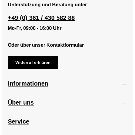
recycled polyaramide, 15%
Unterstützung und Beratung unter:
glass fiber) | Recycled rPET
webbing (100% recycled
+49 (0) 361 / 430 582 88
polyethylene terephthalate)
Maße & Gewicht ca. 0.39 kg
Produktdetails Marke:
Mo-Fr, 09:00 - 16:00 Uhr
Dakine Hersteller-
Produktnummer:
D10004687/M/L EAN:
Oder über unser
Kontaktformular
194626624693 Kategorie:
Fahrradhelme Farbe: Grau
Größe: M/L Kopfumfang: 54 -
59 cm
Widerruf erklären
Informationen
Über uns
Service