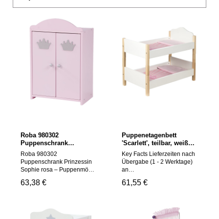
Roba 980302
Puppenetagenbett
Puppenschrank
'Scarlett', teilbar, weiß
Prinzessin Sophie rosa –
lackiert, inkl. textiler
Roba 980302
Key Facts Lieferzeiten nach
Puppenmöbel & Häuser
Ausstattung mit
Puppenschrank Prinzessin
Übergabe (1 - 2 Werktage)
rosa 345x210x515 mm
Kronenmotiv
Sophie rosa – Puppenmöbel
an
& HäuserDer Prinzessin
Versanddienstleister:Innerha
Regulärer Preis:
63,38 €
Regulärer Preis:
61,55 €
Sophie Kleiderschrank
lb deutschlands: 2-4
besticht durch ein
Werktage nach
liebevolles und detailreiches
Versandbestätigung
Aussehen und lädt kleine
(Paketversand mit GLS)EU-
Puppenmamas und -papas
Länder: 3-6 Werktage nach