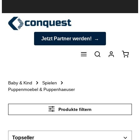
halt springen
Jetzt Partner werden!
Warenk
Baby & Kind
Spielen
Puppenmoebel & Puppenhaeuser
Produkte filtern