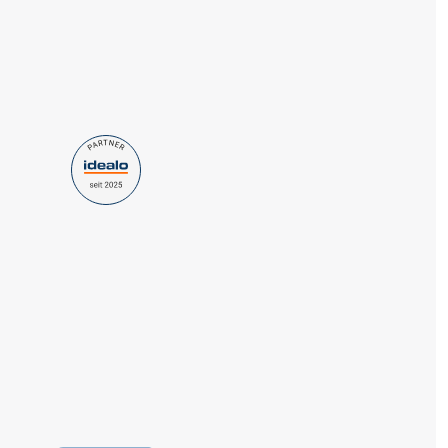
D10004027 EAN: 194626520025
Kategorie: Handschuhe Farbe:
Schwarz