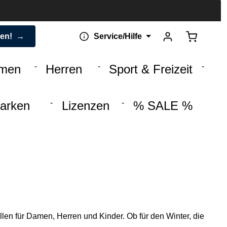
Warenkorb 
den!
Service/Hilfe
men
Herren
Sport & Freizeit
arken
Lizenzen
% SALE %
llen für Damen, Herren und Kinder. Ob für den Winter, die