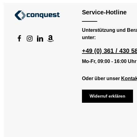
Handfläche S
Fingern und
Service-Hotline
Grip für Tou
Daumenbesat
Polygiene®-
Geruchskontr
Unterstützung und Ber
Bündchen mi
Produktdetai
unter:
Hersteller-
D10004028 
+49 (0) 361 / 430 5
Kategorie: 
Schwarz
Mo-Fr, 09:00 - 16:00 Uhr
Oder über unser
Kontak
Widerruf erklären