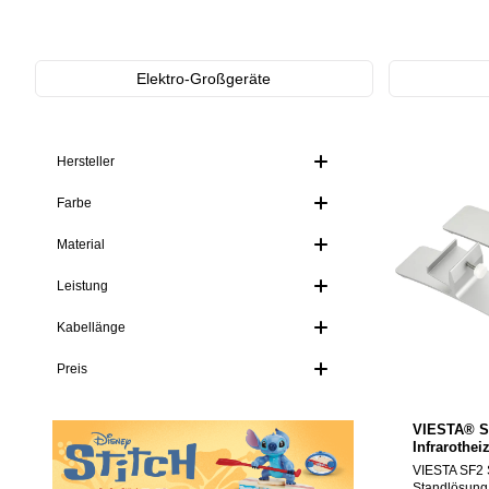
Kategoriegalerie überspringen
Elektro-Großgeräte
Hersteller
Farbe
Material
Leistung
Kabellänge
Preis
VIESTA® SF
Infrarothe
Freistehen
VIESTA SF2 S
und CF-Seri
Standlösung 