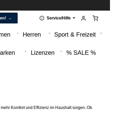
Warenkorb 
den!
Service/Hilfe
men
Herren
Sport & Freizeit
arken
Lizenzen
% SALE %
ür mehr Komfort und Effizienz im Haushalt sorgen. Ob