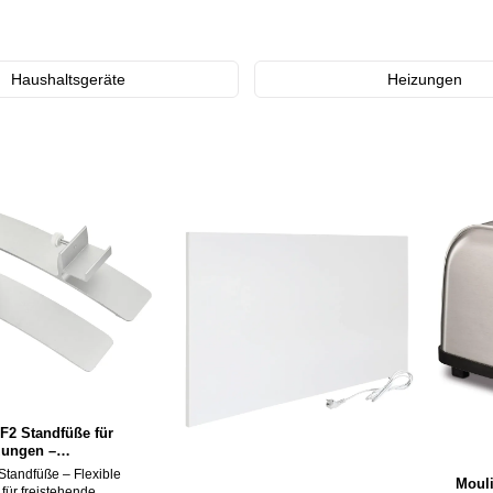
Haushaltsgeräte
Heizungen
2 Standfüße für
izungen –
de Nutzung für F-
tandfüße – Flexible
Mouli
e, Silber
für freistehende