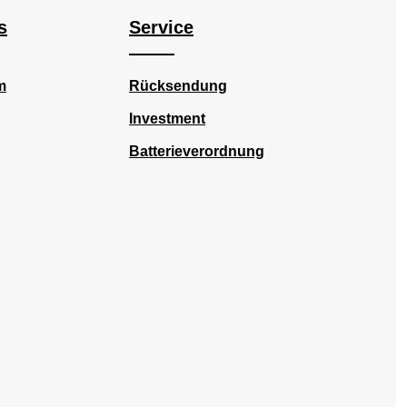
algewicht: 160 g/m²
meliert: 93% gekämmte Baumwolle
s
Service
ische Details Marke:
– 7% Viskose, Jersey,
CK Segment: ADDITIONALS
vorgeschrumpft, 190 g/m²
elnummer: HR 22MTS2402
Technische Details Marke:
gewicht: 0,19 kg
HEROCK Segment: EXPERTS
m
Rücksendung
ckungsmaße: 56 × 33 × 27
Artikelnummer: HR 23MTS2101
satzbereiche Ideal für
Bruttogewicht: 0,22 kg
rk, Service, Logistik und
Verpackungsmaße: 56 × 33 × 27
Investment
rie. Besonders geeignet für
cm Einsatzbereiche Ideal für
 Arbeitsumgebungen oder
Handwerk, Industrie, Logistik und
Batterieverordnung
ichte Basisschicht unter
Service. Perfekt als Basisschicht
er und Jacke.
unter Arbeitsjacken oder Hoodies.