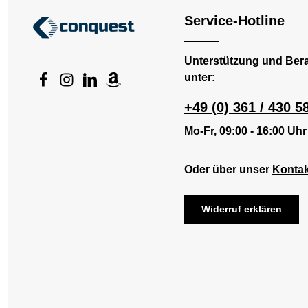
vorgeschrump
Service-Hotline
Dunkelgrau 
Baumwolle –
Jersey, vorg
Technische D
Unterstützung und Ber
HEROCK Se
unter:
Artikelnum
Bruttogewich
Verpackungs
+49 (0) 361 / 430 5
cm Einsatzbe
Werkstatt, La
Mo-Fr, 09:00 - 16:00 Uhr
Industrie. Pe
unter Arbeit
eigenständig
Arbeitsumge
Oder über unser
Kontak
Widerruf erklären