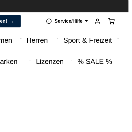
Warenkorb 
den!
Service/Hilfe
men
Herren
Sport & Freizeit
arken
Lizenzen
% SALE %