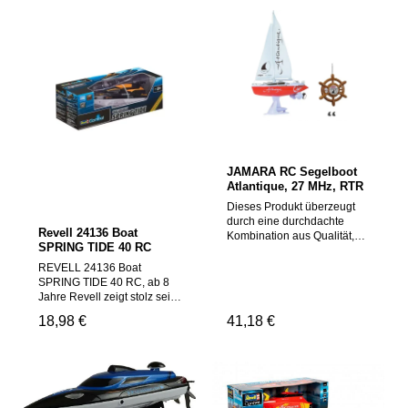
JAMARA RC Segelboot
Atlantique, 27 MHz, RTR
Dieses Produkt überzeugt
durch eine durchdachte
Revell 24136 Boat
Kombination aus Qualität,
SPRING TIDE 40 RC
Funktionalität und
technischer Präzision – ideal
REVELL 24136 Boat
für den Einsatz im
SPRING TIDE 40 RC, ab 8
Modellbau oder als
Jahre Revell zeigt stolz sein
Ergänzung bestehender
SPRING TIDE 40, ein
Regulärer Preis:
18,98 €
Regulärer Preis:
41,18 €
Systeme. Setzt die Segel
ferngesteuertes Speedboot
heißt es mit der Segelyacht
in elegantem Schwarz,
Atlantiqü. Diese Yacht kann
dieses Modell ist ideal für
auch bei einer Flaute
Outdoor-Aktivitäten
gesegelt werden. Denn die
geeignet, seine
zwei Antriebe dienen nicht
Abmessungen betragen 7,5