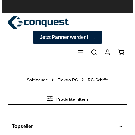
halt springen
Jetzt Partner werden!
Warenk
Spielzeuge
Elektro RC
RC-Schiffe
Produkte filtern