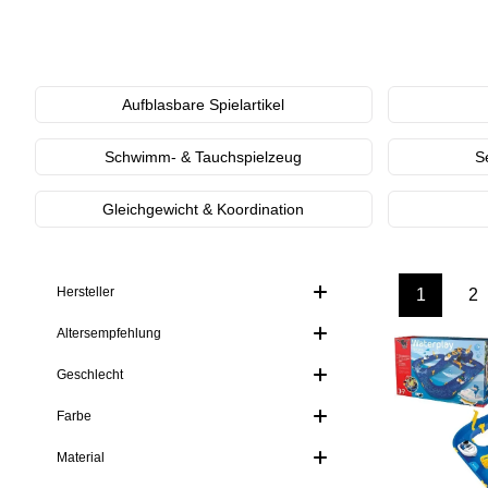
Kategoriegalerie überspringen
Aufblasbare Spielartikel
Schwimm- & Tauchspielzeug
S
Gleichgewicht & Koordination
Hersteller
1
2
Seite
Se
Altersempfehlung
Geschlecht
Farbe
Material