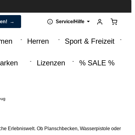
Warenkorb 
den!
Service/Hilfe
men
Herren
Sport & Freizeit
arken
Lizenzen
% SALE %
eug
iche Erlebniswelt. Ob Planschbecken, Wasserpistole oder