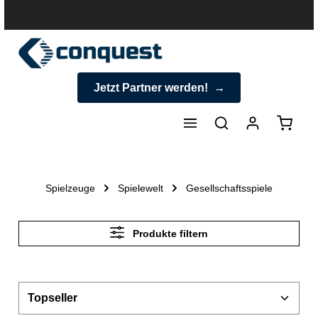
halt springen
Jetzt Partner werden!
Warenk
Spielzeuge
Spielewelt
Gesellschaftsspiele
Produkte filtern