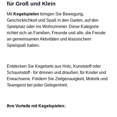
Beaufsichtigung durch einen
für Groß und Klein
Erwachsenen erforderlich.
Abweichungen in Farbe und
Gestaltung behalten wir uns
Mit
Kegelspielen
bringen Sie Bewegung,
vor. Bewahren Sie die
Geschicklichkeit und Spaß in den Garten, auf den
Verpackung auf, da sie
wichtige Warnhinweise
Spielplatz oder ins Wohnzimmer. Diese Kategorie
enthält. Achtung! Nicht für
richtet sich an Familien, Freunde und alle, die Freude
Kinder unter 3 Jahren
geeignet, da Kleinteile
an gemeinsamen Aktivitäten und klassischem
verschluckt werden können.
Spielspaß haben.
Erstickungsgefahr!
Geeignetes Alter: Ab 5 Jahre
Entdecken Sie Kegelsets aus Holz, Kunststoff oder
Schaumstoff - für drinnen und draußen, für Kinder und
Erwachsene. Fördern Sie Zielgenauigkeit, Motorik und
Teamgeist bei jeder Gelegenheit.
Ihre Vorteile mit Kegelspielen: