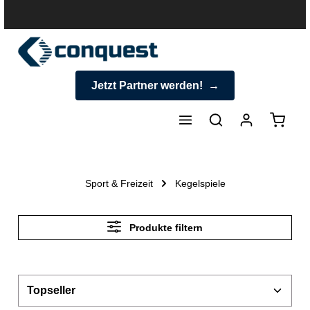
halt springen
Jetzt Partner werden!
Warenk
Sport & Freizeit
Kegelspiele
Produkte filtern