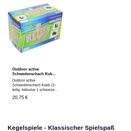
Outdoor active
Schwedenschach Kubb
21-teilig
Outdoor active
Schwedenschach Kubb 21-
teilig. Inklusive 1 schwarzen
Netzbeutel zur
Regulärer Preis:
20,75 €
Aufbewahrung. Maße ca.
18x27x14,5cm. Für Kinder
ab 5
Jahren.Warnhinweise:Achtu
ng! Nicht für Kinder unter
drei Jahren geeignet. Kleine
Kegelspiele - Klassischer Spielspaß
Teile. Erstickungsgefahr.