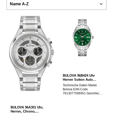
BULOVA 96B424 Uhr
Herren Sutton Auto
Silber Grün
Technische Daten Marke
Bulova EAN Code
7613077596951 Geschlecht
Herren Hersteller
Modellserie Sutton
Automatik 41,5mm 3ATM
BULOVA 96A301 Uhr,
Hersteller Artikel-Nr. 96B424
Herren, Chrono,