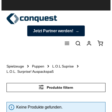
halt springen
Jetzt Partner werden!
Warenk
Spielzeuge
Puppen
L.O.L Suprise
L.O.L. Surprise! Auspackspaß
Produkte filtern
Keine Produkte gefunden.