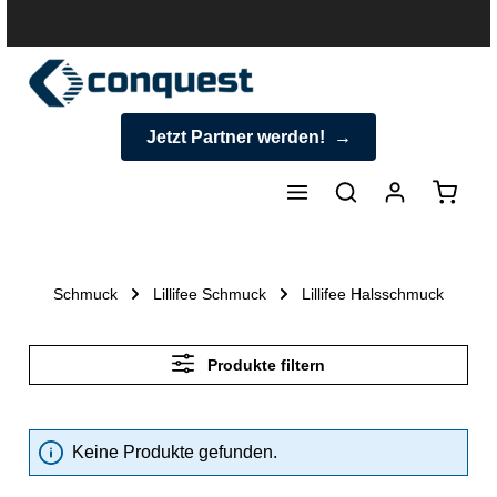
halt springen
Jetzt Partner werden!
Warenk
Schmuck
Lillifee Schmuck
Lillifee Halsschmuck
Produkte filtern
Keine Produkte gefunden.