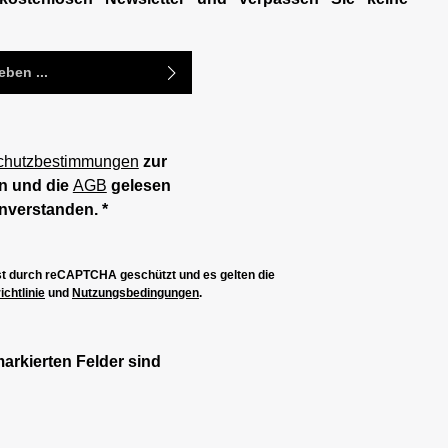
chutzbestimmungen
zur
n und die
AGB
gelesen
inverstanden.
*
ist durch reCAPTCHA geschützt und es gelten die
chtlinie
und
Nutzungsbedingungen
.
markierten Felder sind