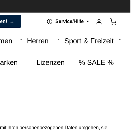
Warenkorb 
den!
Service/Hilfe
men
Herren
Sport & Freizeit
arken
Lizenzen
% SALE %
r mit Ihren personenbezogenen Daten umgehen, sie