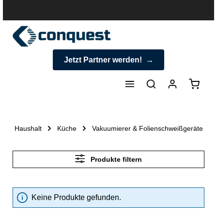
halt springen
Jetzt Partner werden!
Warenk
Haushalt
Küche
Vakuumierer & Folienschweißgeräte
Produkte filtern
Keine Produkte gefunden.