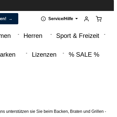
Warenkorb 
den!
Service/Hilfe
men
Herren
Sport & Freizeit
arken
Lizenzen
% SALE %
s unterstützen sie Sie beim Backen, Braten und Grillen -