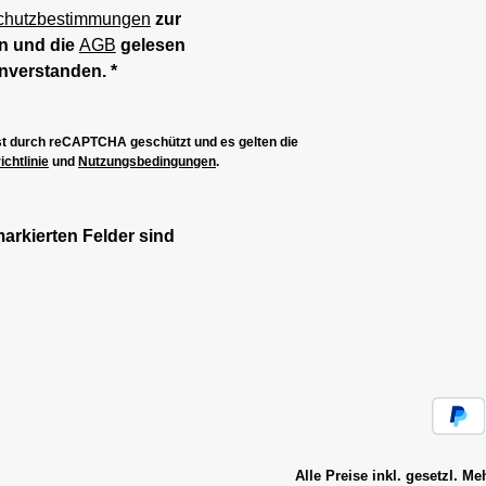
chutzbestimmungen
zur
n und die
AGB
gelesen
inverstanden.
*
ist durch reCAPTCHA geschützt und es gelten die
chtlinie
und
Nutzungsbedingungen
.
markierten Felder sind
Alle Preise inkl. gesetzl. M