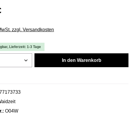
€
 MwSt. zzgl. Versandkosten
gbar, Lieferzeit: 1-3 Tage
Anzahl: Gib den gewünschten Wert ein ode
In den Warenkorb
77173733
aidzeit
r.:
O04W