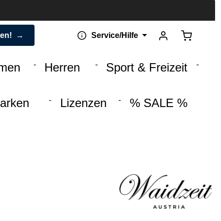
Warenkorb 
den!
Service/Hilfe
men
Herren
Sport & Freizeit
arken
Lizenzen
% SALE %