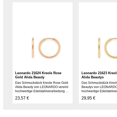
Leonardo 21624 Kreole Rose
Leonardo 21623 Kreol
Gold Alida Beauty
Alida Beautys
Das Schmuckstück Kreole Rose Gold
Das Schmuckstück Kreol
Alida Beauty von LEONARDO vereint
Beautys von LEONARDO 
hochwertige Edelstahlverarbeitung mit
hochwertige Edelstahlver
zeitlosem Design. Dieses elegante
zeitlosem Design. Diese
Regulärer Preis:
23,57 €
Regulärer Preis:
29,95 €
Schmuckstück ist ein perfektes
Schmuckstück ist ein per
Accessoire für jeden Anlass und macht
Accessoire für jeden An
ein wunderschönes
ein wunderschönes
Produkt Anzahl: Gib den gewünschte
Produkt An
Geschenk.Artikelnummer: 021624 |
Geschenk.Artikelnummer
Marke: LEONARDO
Marke: LEONARDO