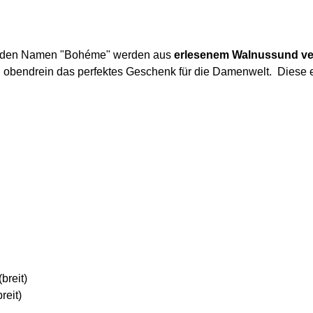
enden Namen "Bohéme" werden aus
erlesenem Walnuss
und ve
nd obendrein das perfektes Geschenk für die Damenwelt. Diese
breit)
reit)