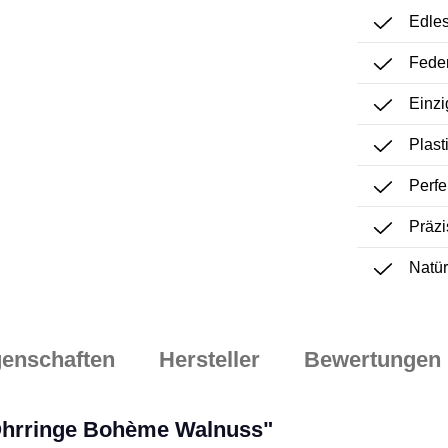
Edles
Feder
Einzi
Plast
Perfe
Präzi
Natür
genschaften
Hersteller
Bewertungen
Ohrringe Bohème Walnuss"