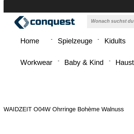
 springen
Zur Hauptnavigation springen
Home
Spielzeuge
Kidults
Workwear
Baby & Kind
Haust
WAIDZEIT O04W Ohrringe Bohème Walnuss