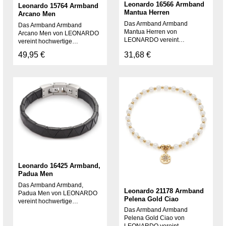
Leonardo 16566 Armband
Leonardo 15764 Armband
Mantua Herren
Arcano Men
Das Armband Armband
Das Armband Armband
Mantua Herren von
Arcano Men von LEONARDO
LEONARDO vereint
vereint hochwertige
hochwertige
Edelstahlverarbeitung mit
Regulärer Preis:
49,95 €
Regulärer Preis:
31,68 €
Edelstahlverarbeitung mit
zeitlosem Design. Dieses
zeitlosem Design. Dieses
elegante Schmuckstück ist ein
elegante Schmuckstück ist ein
perfektes Accessoire für jeden
perfektes Accessoire für jeden
Anlass und macht ein
Anlass und macht ein
wunderschönes
wunderschönes
Geschenk.Artikelnummer:
Geschenk.Artikelnummer:
015764 | Marke: LEONARDO
016566 | Marke: LEONARDO
Leonardo 16425 Armband,
Padua Men
Das Armband Armband,
Leonardo 21178 Armband
Padua Men von LEONARDO
Pelena Gold Ciao
vereint hochwertige
Edelstahlverarbeitung mit
Das Armband Armband
zeitlosem Design. Dieses
Pelena Gold Ciao von
elegante Schmuckstück ist ein